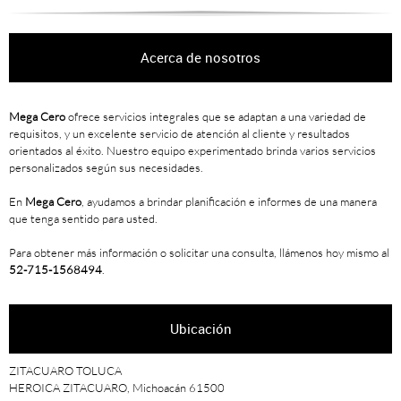
Acerca de nosotros
Mega Cero
ofrece servicios integrales que se adaptan a una variedad de
requisitos, y un excelente servicio de atención al cliente y resultados
orientados al éxito. Nuestro equipo experimentado brinda varios servicios
personalizados según sus necesidades.
En
Mega Cero
, ayudamos a brindar planificación e informes de una manera
que tenga sentido para usted.
Para obtener más información o solicitar una consulta, llámenos hoy mismo al
52-715-1568494
.
Ubicación
ZITACUARO TOLUCA
HEROICA ZITACUARO, Michoacán 61500