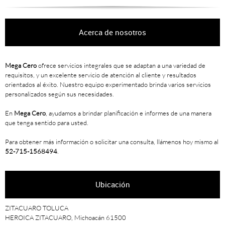
Acerca de nosotros
Mega Cero
ofrece servicios integrales que se adaptan a una variedad de
requisitos, y un excelente servicio de atención al cliente y resultados
orientados al éxito. Nuestro equipo experimentado brinda varios servicios
personalizados según sus necesidades.
En
Mega Cero
, ayudamos a brindar planificación e informes de una manera
que tenga sentido para usted.
Para obtener más información o solicitar una consulta, llámenos hoy mismo al
52-715-1568494
.
Ubicación
ZITACUARO TOLUCA
HEROICA ZITACUARO, Michoacán 61500